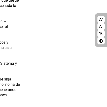
or que desde
rcenada la
A11
ón –
e rol
blo
upos y
ncias a
l Sistema y
ue siga
io, no ha de
 generando
iones