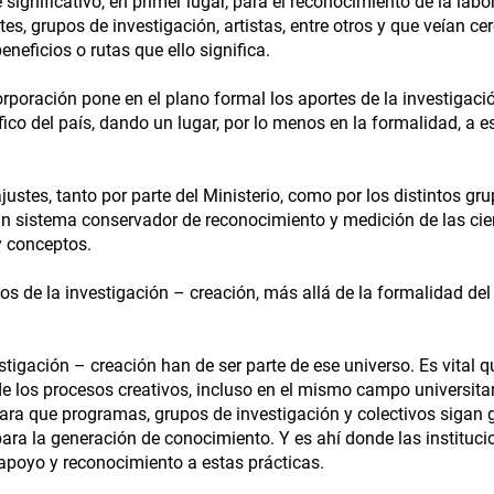
ignificativo, en primer lugar, para el reconocimiento de la lab
s, grupos de investigación, artistas, entre otros y que veían ce
neficios o rutas que ello significa.
rporación pone en el plano formal los aportes de la investigaci
tífico del país, dando un lugar, por lo menos en la formalidad, a es
justes, tanto por parte del Ministerio, como por los distintos gr
 un sistema conservador de reconocimiento y medición de las cie
 conceptos.
tos de la investigación – creación, más allá de la formalidad de
tigación – creación han de ser parte de ese universo. Es vital q
 los procesos creativos, incluso en el mismo campo universitar
 para que programas, grupos de investigación y colectivos sigan
 para la generación de conocimiento. Y es ahí donde las instituc
apoyo y reconocimiento a estas prácticas.