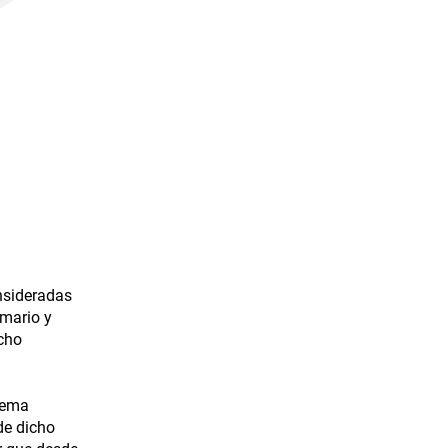
nsideradas
mario y
echo
stema
de dicho