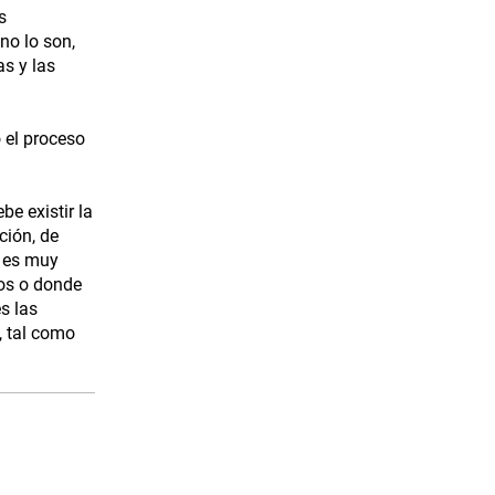
s
no lo son,
as y las
o el proceso
be existir la
ción, de
s es muy
cos o donde
s las
, tal como