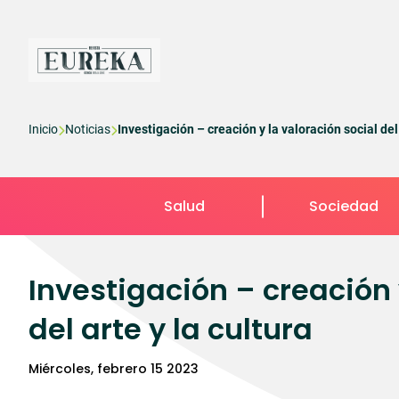
Pasar
al
contenido
principal
Sobrescribir
Inicio
Noticias
Investigación – creación y la valoración social del
enlaces
de
Salud
Sociedad
ayuda
a
Investigación – creación 
la
del arte y la cultura
navegación
miércoles, febrero 15 2023