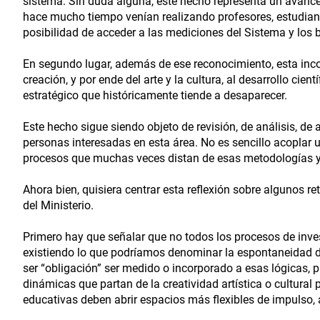
sistema. Sin duda alguna, este hecho representa un avance s
hace mucho tiempo venían realizando profesores, estudiante
posibilidad de acceder a las mediciones del Sistema y los be
En segundo lugar, además de ese reconocimiento, esta inco
creación, y por ende del arte y la cultura, al desarrollo cien
estratégico que históricamente tiende a desaparecer.
Este hecho sigue siendo objeto de revisión, de análisis, de a
personas interesadas en esta área. No es sencillo acoplar
procesos que muchas veces distan de esas metodologías y
Ahora bien, quisiera centrar esta reflexión sobre algunos re
del Ministerio.
Primero hay que señalar que no todos los procesos de inves
existiendo lo que podríamos denominar la espontaneidad de
ser “obligación” ser medido o incorporado a esas lógicas,
dinámicas que partan de la creatividad artística o cultural
educativas deben abrir espacios más flexibles de impulso, 