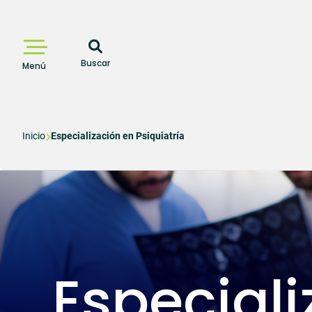
Pasar
al
contenido
principal
Buscar
Menú
Sobrescribir
Inicio
Especialización en Psiquiatría
enlaces
de
ayuda
a
la
Especiali
navegación