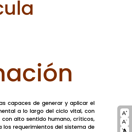
cula
mación
as capaces de generar y aplicar el
al a lo largo del ciclo vital, con
A11
s con alto sentido humano, críticos,
blo
 los requerimientos del sistema de