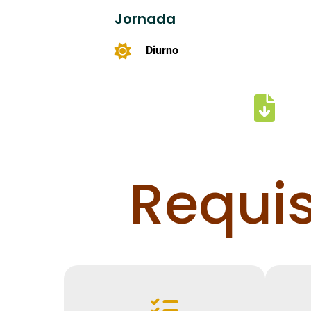
Jornada
Diurno
Requi